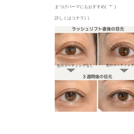
まつげパーマにもおすすめ( ˙꒳​˙ )
詳しくはコチラ⤵︎ ⤵︎