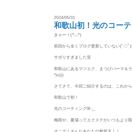
2024/05/31
和歌山初！光のコーティング( 
きゃー！(꒪⌓꒪)
前回から全くブログ更新していない(ﾟ◇ﾟ)ｶ
サボりすぎました笑
和歌山にあるマツエク、まつげパーマ＆ラッ
*)o)))
さてさて、今回ご紹介するのは、これか
和歌山で初！
光のコーティングꕤ︎︎·͜·
梅雨や、夏場ってエクステがいつもより取れ
そこで！そんなあなたの救世主！！