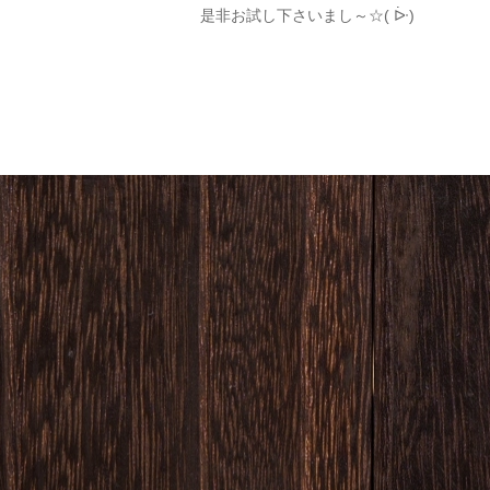
是非お試し下さいまし～☆( ᐕ)