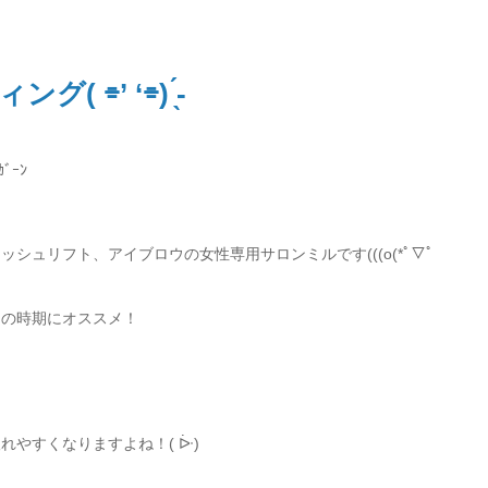
⌯’ ‘⌯) ̖́-‬
ﾞｰﾝ
シュリフト、アイブロウの女性専用サロンミルです(((o(*ﾟ▽ﾟ
らの時期にオススメ！
やすくなりますよね！( ᐕ)