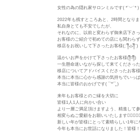
女性の為の隠れ家サロンミルです( *´﹀`* )
2022年も残すところあと、2時間とな
私自身とても不安でしたが、
それなのに、以前と変わらず御来店下さった
お客様のご紹介で初めての店にも関わらず来てくだ
移店をお祝いして下さったお客様(;´༎ຶٹ༎ຶ`)
温かいお声をかけて下さったお客様(༎ຶ⌑༎ຶ)
一生懸命迷いながら探して来てくださったお客様(;
移店についてアドバイスくださったお客様(´°̥̥ω
本当に本当に心から感謝の気持ちでいっぱ
本当に皆様のおかげです( ¯꒳¯̥̥ )︎
来年もお客様とのご縁を大切に
皆様1人1人に向かい合い
より一層ご満足頂けますよう、精進して
相変らぬご愛顧をお願いいたします🙇‍♀️🙇‍♀️🙇‍
新しい年が皆様にとって素晴らしい1年に
今年も本当にお世話になりました！皆様！本当