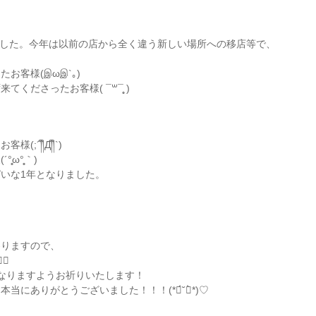
りました。今年は以前の店から全く違う新しい場所への移店等で、
お客様(இωஇ`｡)
さったお客様( ¯꒳¯̥̥ )︎
´༎ຶД༎ຶ`)
°̥̥｀)
いな1年となりました。
参りますので、
♀️
なりますようお祈りいたします！
にありがとうございました！！！(*ฅ́˘ฅ̀*)♡