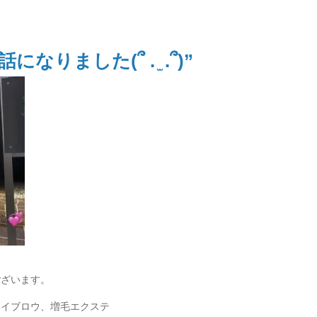
りました(՞ . ̫ .՞)”
ございます。
アイブロウ、増毛エクステ